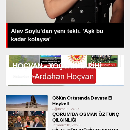
Erzincan Futbolunda Ta
ekli. 'Aşk bu
Noktası: Hamdi Ulukaya'
Dolarlık Dev Hamle!
HOÇVAN - XOÇVAN TARİHİ
Haberler News
Ocak 13, 2025
Çölün Ortasında Devasa El
Heykeli
Ağustos 12, 2024
ÇORUM’DA OSMAN ÖZTUNÇ
ÇILGINLIĞI
Temmuz 18, 2026