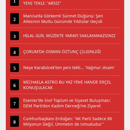
YENİ TEKLİ: "ARSIZ"
Manisa’da Görkemli Sünnet Düğünü: Şen
Ailesinin Mutlu Gününde Yıldızlar Geçidi
HİLAL GÜR, MÜZİKTE YARAYI SAKLAYAMAZSINIZ
ÇORUM’DA OSMAN ÖZTUNÇ ÇILGINLIĞI
Neşe Karaböcek'ten yeni tekli... 'Yağmur olsam'
MİCHAELA ASTRO BU YAZ YİNE HANDE ERÇEL
KONUŞULACAK
Esenler’de Sivil Toplum ve Siyaset Buluşması:
DEM Parti’den Kadim Derneği’ne Ziyaret
Cumhurbaşkanı Erdoğan: "AK Parti Sadece 86
Milyonun Değil, Ümmetin de Umududur"