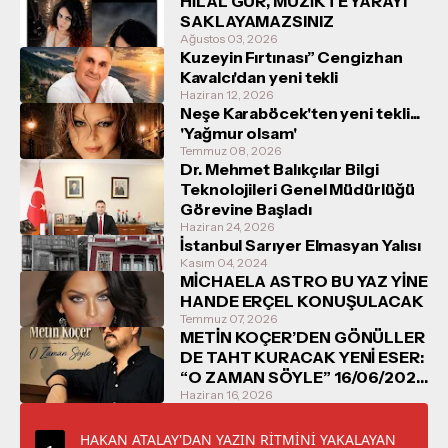
HİLAL GÜR, MÜZİKTE YARAYI
SAKLAYAMAZSINIZ
Ağustos 03, 2026
Kuzeyin Fırtınası” Cengizhan
Kavalcı'dan yeni tekli
Haziran 12, 2026
Neşe Karaböcek'ten yeni tekli...
'Yağmur olsam'
Temmuz 08, 2026
Dr. Mehmet Balıkçılar Bilgi
Teknolojileri Genel Müdürlüğü
Görevine Başladı
Haziran 24, 2026
İstanbul Sarıyer Elmasyan Yalısı
Kasım 04, 2024
MİCHAELA ASTRO BU YAZ YİNE
HANDE ERÇEL KONUŞULACAK
Temmuz 07, 2026
METİN KOÇER’DEN GÖNÜLLER
DE TAHT KURACAK YENİ ESER:
“O ZAMAN SÖYLE” 16/06/2026
TARİHİNDE DİNLEYİCİYLE
Haziran 16, 2026
BULUŞUYOR
HAKAN ATALAY'DAN YAZIN RİTMİNİ YAKALAYAN