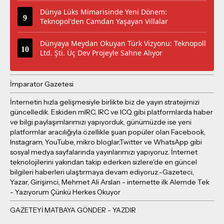
Dünya Lüks Mimarisinde Yeni Dönem:
Teknopol'den Camdan Yaşayan Villalar
Dünyaya Meydan Okuyan Türk Vizyonu: Teknopoll
Ltd. Şti. Üç Dev Projeyle Sahne Alıyor
İmparator Gazetesi
İnternetin hızla gelişmesiyle birlikte biz de yayın stratejimizi
güncelledik. Eskiden mIRC, IRC ve ICQ gibi platformlarda haber
ve bilgi paylaşımlarımızı yapıyorduk, günümüzde ise yeni
platformlar aracılığıyla özellikle şuan popüler olan Facebook,
Instagram, YouTube, mikro bloglar,Twitter ve WhatsApp gibi
sosyal medya sayfalarında yayınlarımızı yapıyoruz. İnternet
teknolojilerini yakından takip ederken sizlere'de en güncel
bilgileri haberleri ulaştırmaya devam ediyoruz.-Gazeteci,
Yazar, Girişimci, Mehmet Ali Arslan - internette ilk Alemde Tek
- Yazıyorum Çünkü Herkes Okuyor