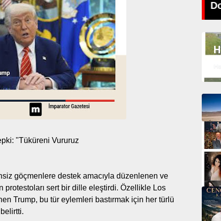
'Aşk bu kadar kolaysa'
Do
H
Ha
epki: "Tüküreni Vururuz
nsiz göçmenlere destek amacıyla düzenlenen ve
rotestoları sert bir dille eleştirdi. Özellikle Los
nen Trump, bu tür eylemleri bastırmak için her türlü
lirtti.