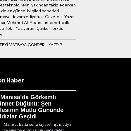
et teknolojilerini yakından takip ederken
e'de en güncel bilgileri haberleri
ırmaya devam ediyoruz.-Gazeteci, Yazar,
mci, Mehmet Ali Arslan - internette ilk
e Tek - Yazıyorum Çünkü Herkes
or
on Haber
Manisa’da Görkemli
ünnet Düğünü: Şen
ilesinin Mutlu Gününde
ldızlar Geçidi
Manisa, hafta sonu siyaset, iş, medya
ve sinema dünyasının önde gelen