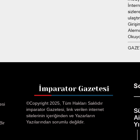
İntern
sizler
ulaşt
Girişi
Alemd
Okuy
S
©Copyright 2025, Tüm Hakları Saklıdır
esi
imparator Gazetesi, link verilen internet
S
sitelerinin içeriğinden ve Yazarların
A
Yazılarından sorumlu değildir.
Bir
Yı