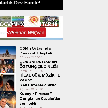
larlık Dev Hamle!
Kurulu Gerçekleş
OÇVAN - XOÇVAN TARİHİ
berler News
Ocak 13, 2025
Çölün Ortasında
Devasa El Heykeli
Ağustos 12, 2024
ÇORUM’DA OSMAN
ÖZTUNÇ ÇILGINLIĞI
Temmuz 18, 2026
HİLAL GÜR, MÜZİKTE
YARAYI
SAKLAYAMAZSINIZ
Ağustos 03, 2026
Kuzeyin Fırtınası”
Cengizhan Kavalcı'dan
yeni tekli
Haziran 12, 2026