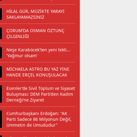
HİLAL GÜR, MÜZİKTE YARAYI
SAKLAYAMAZSINIZ
ÇORUM’DA OSMAN ÖZTUNÇ
ÇILGINLIĞI
Neşe Karaböcek'ten yeni tekli...
'Yağmur olsam'
MİCHAELA ASTRO BU YAZ YİNE
HANDE ERÇEL KONUŞULACAK
Esenler’de Sivil Toplum ve Siyaset
Buluşması: DEM Parti’den Kadim
Derneği’ne Ziyaret
Cumhurbaşkanı Erdoğan: "AK
Parti Sadece 86 Milyonun Değil,
Ümmetin de Umududur"