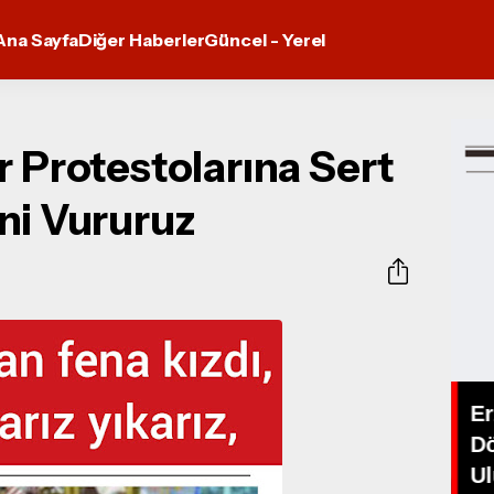
Ana Sayfa
Diğer Haberler
Güncel - Yerel
r Protestolarına Sert
ni Vururuz
Er
D
Alev Soylu'dan yeni tekli.
Ul