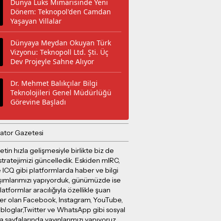
Dünya Lüks Mimarisinde Yeni
Dönem: Teknopol'den Camdan
Yaşayan Villalar
Dünyaya Meydan Okuyan Türk
Vizyonu: Teknopoll Ltd. Şti. Üç
Dev Projeyle Sahne Alıyor
Dr. Mehmet Balıkçılar Bilgi
Teknolojileri Genel Müdürlüğü
Görevine Başladı
ator Gazetesi
etin hızla gelişmesiyle birlikte biz de
stratejimizi güncelledik. Eskiden mIRC,
 ICQ gibi platformlarda haber ve bilgi
şımlarımızı yapıyorduk, günümüzde ise
latformlar aracılığıyla özellikle şuan
er olan Facebook, Instagram, YouTube,
 bloglar,Twitter ve WhatsApp gibi sosyal
sayfalarında yayınlarımızı yapıyoruz.