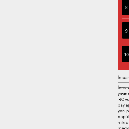
İmpar
İntern
yayın 
IRC ve
payla
yeni p
popül
mikro
medya 