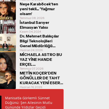
Neşe Karaböcek'ten
yeni tekli... 'Yağmur
olsam'
Temmuz 08, 2026
İstanbul Sarıyer
Elmasyan Yalısı
Kasım 04, 2024
Dr. Mehmet Balıkçılar
Bilgi Teknolojileri
Genel Müdürlüğü
Görevine Başladı
Haziran 24, 2026
MİCHAELA ASTRO BU
YAZ YİNE HANDE
ERÇEL
KONUŞULACAK
Temmuz 07, 2026
METİN KOÇER’DEN
GÖNÜLLER DE TAHT
KURACAK YENİ ESER:
“O ZAMAN SÖYLE”
Haziran 16, 2026
16/06/2026
TARİHİNDE
Manisa’da Görkemli Sünnet
DİNLEYİCİYLE
Düğünü: Şen Ailesinin Mutlu
BULUŞUYOR
Gününde Yıldızlar Geçidi