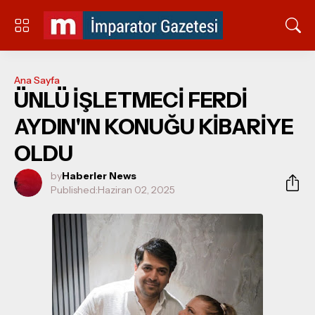
Ana Sayfa
ÜNLÜ İŞLETMECİ FERDİ
AYDIN'IN KONUĞU KİBARİYE
OLDU
by
Haberler News
Published:
Haziran 02, 2025