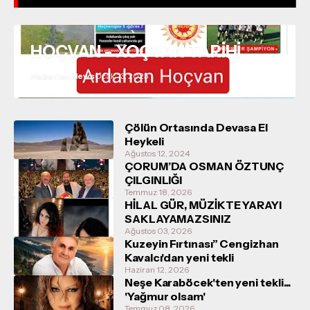
HOÇVAN - XOÇVAN TARİHİ
Haberler News
Ocak 13, 2025
Çölün Ortasında Devasa El
Heykeli
Ağustos 12, 2024
ÇORUM’DA OSMAN ÖZTUNÇ
ÇILGINLIĞI
Temmuz 18, 2026
HİLAL GÜR, MÜZİKTE YARAYI
SAKLAYAMAZSINIZ
Ağustos 03, 2026
Kuzeyin Fırtınası” Cengizhan
Kavalcı'dan yeni tekli
Haziran 12, 2026
Neşe Karaböcek'ten yeni tekli...
'Yağmur olsam'
Temmuz 08, 2026