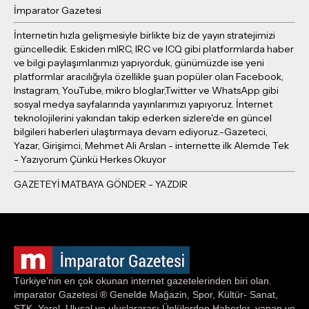
İmparator Gazetesi
İnternetin hızla gelişmesiyle birlikte biz de yayın stratejimizi
güncelledik. Eskiden mIRC, IRC ve ICQ gibi platformlarda haber
ve bilgi paylaşımlarımızı yapıyorduk, günümüzde ise yeni
platformlar aracılığıyla özellikle şuan popüler olan Facebook,
Instagram, YouTube, mikro bloglar,Twitter ve WhatsApp gibi
sosyal medya sayfalarında yayınlarımızı yapıyoruz. İnternet
teknolojilerini yakından takip ederken sizlere'de en güncel
bilgileri haberleri ulaştırmaya devam ediyoruz.-Gazeteci,
Yazar, Girişimci, Mehmet Ali Arslan - internette ilk Alemde Tek
- Yazıyorum Çünkü Herkes Okuyor
Türkiye'nin en çok okunan internet gazetelerinden biri olan.
imparator Gazetesi ® Genelde Mağazin, Spor, Kültür- Sanat,
STK, Yerel, Ulusal ve uluslararası Ünlülerden Haberler, yapan ve