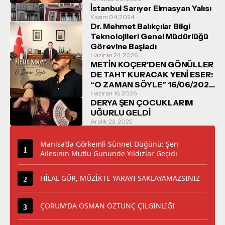
İstanbul Sarıyer Elmasyan Yalısı
Kasım 04, 2024
Dr. Mehmet Balıkçılar Bilgi
Teknolojileri Genel Müdürlüğü
Görevine Başladı
Haziran 24, 2026
METİN KOÇER’DEN GÖNÜLLER
DE TAHT KURACAK YENİ ESER:
“O ZAMAN SÖYLE” 16/06/2026
TARİHİNDE DİNLEYİCİYLE
Haziran 16, 2026
DERYA ŞEN ÇOCUKLARIM
BULUŞUYOR
UĞURLU GELDİ
Aralık 23, 2025
Manisa’da Görkemli Sünnet Düğünü: Şen
Ailesinin Mutlu Gününde Yıldızlar Geçidi
HİLAL GÜR, MÜZİKTE YARAYI SAKLAYAMAZSINIZ
ÇORUM’DA OSMAN ÖZTUNÇ ÇILGINLIĞI