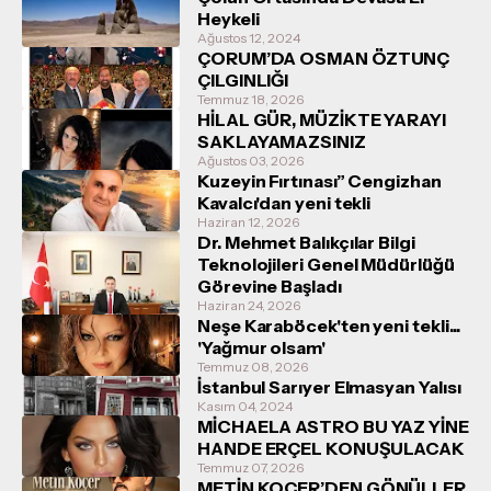
Heykeli
Ağustos 12, 2024
ÇORUM’DA OSMAN ÖZTUNÇ
ÇILGINLIĞI
Temmuz 18, 2026
HİLAL GÜR, MÜZİKTE YARAYI
SAKLAYAMAZSINIZ
Ağustos 03, 2026
Kuzeyin Fırtınası” Cengizhan
Kavalcı'dan yeni tekli
Haziran 12, 2026
Dr. Mehmet Balıkçılar Bilgi
Teknolojileri Genel Müdürlüğü
Görevine Başladı
Haziran 24, 2026
Neşe Karaböcek'ten yeni tekli...
'Yağmur olsam'
Temmuz 08, 2026
İstanbul Sarıyer Elmasyan Yalısı
Kasım 04, 2024
MİCHAELA ASTRO BU YAZ YİNE
HANDE ERÇEL KONUŞULACAK
Temmuz 07, 2026
METİN KOÇER’DEN GÖNÜLLER