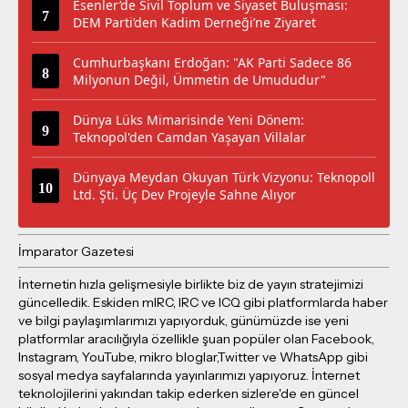
Esenler’de Sivil Toplum ve Siyaset Buluşması:
DEM Parti’den Kadim Derneği’ne Ziyaret
Cumhurbaşkanı Erdoğan: "AK Parti Sadece 86
Milyonun Değil, Ümmetin de Umududur"
Dünya Lüks Mimarisinde Yeni Dönem:
Teknopol'den Camdan Yaşayan Villalar
Dünyaya Meydan Okuyan Türk Vizyonu: Teknopoll
Ltd. Şti. Üç Dev Projeyle Sahne Alıyor
İmparator Gazetesi
İnternetin hızla gelişmesiyle birlikte biz de yayın stratejimizi
güncelledik. Eskiden mIRC, IRC ve ICQ gibi platformlarda haber
ve bilgi paylaşımlarımızı yapıyorduk, günümüzde ise yeni
platformlar aracılığıyla özellikle şuan popüler olan Facebook,
Instagram, YouTube, mikro bloglar,Twitter ve WhatsApp gibi
sosyal medya sayfalarında yayınlarımızı yapıyoruz. İnternet
teknolojilerini yakından takip ederken sizlere'de en güncel