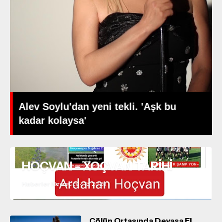
Alev Soylu'dan yeni tekli. 'Aşk bu
kadar kolaysa'
HOÇVAN - XOÇVAN TARİHİ
Haberler News
Ocak 13, 2025
Çölün Ortasında Devasa El