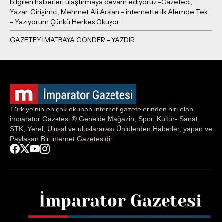
bilgileri haberleri ulaştırmaya devam ediyoruz.-Gazeteci,
Yazar, Girişimci, Mehmet Ali Arslan - internette ilk Alemde Tek
- Yazıyorum Çünkü Herkes Okuyor
Türkiye'nin en çok okunan internet gazetelerinden biri olan.
imparator Gazetesi ® Genelde Mağazin, Spor, Kültür- Sanat,
STK, Yerel, Ulusal ve uluslararası Ünlülerden Haberler, yapan ve
Paylaşan Bir internet Gazetesidir.