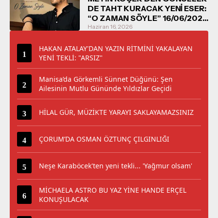
DE TAHT KURACAK YENİ ESER:
“O ZAMAN SÖYLE” 16/06/2026
TARİHİNDE DİNLEYİCİYLE
Haziran 16, 2026
BULUŞUYOR
HAKAN ATALAY'DAN YAZIN RİTMİNİ YAKALAYAN
YENİ TEKLİ: "ARSIZ"
Manisa’da Görkemli Sünnet Düğünü: Şen
Ailesinin Mutlu Gününde Yıldızlar Geçidi
HİLAL GÜR, MÜZİKTE YARAYI SAKLAYAMAZSINIZ
ÇORUM’DA OSMAN ÖZTUNÇ ÇILGINLIĞI
Neşe Karaböcek'ten yeni tekli... 'Yağmur olsam'
MİCHAELA ASTRO BU YAZ YİNE HANDE ERÇEL
KONUŞULACAK