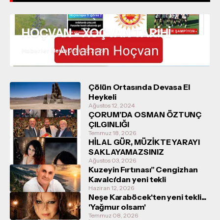
HOÇVAN - XOÇVAN TARİHİ
Haberler News
Ocak 13, 2025
Çölün Ortasında Devasa El
Heykeli
Ağustos 12, 2024
ÇORUM’DA OSMAN ÖZTUNÇ
ÇILGINLIĞI
Temmuz 18, 2026
HİLAL GÜR, MÜZİKTE YARAYI
SAKLAYAMAZSINIZ
Ağustos 03, 2026
Kuzeyin Fırtınası” Cengizhan
Kavalcı'dan yeni tekli
Haziran 12, 2026
Neşe Karaböcek'ten yeni tekli...
'Yağmur olsam'
Temmuz 08, 2026