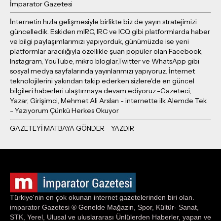
İmparator Gazetesi
İnternetin hızla gelişmesiyle birlikte biz de yayın stratejimizi
güncelledik. Eskiden mIRC, IRC ve ICQ gibi platformlarda haber
ve bilgi paylaşımlarımızı yapıyorduk, günümüzde ise yeni
platformlar aracılığıyla özellikle şuan popüler olan Facebook,
Instagram, YouTube, mikro bloglar,Twitter ve WhatsApp gibi
sosyal medya sayfalarında yayınlarımızı yapıyoruz. İnternet
teknolojilerini yakından takip ederken sizlere'de en güncel
bilgileri haberleri ulaştırmaya devam ediyoruz.-Gazeteci,
Yazar, Girişimci, Mehmet Ali Arslan - internette ilk Alemde Tek
- Yazıyorum Çünkü Herkes Okuyor
Türkiye'nin en çok okunan internet gazetelerinden biri olan.
imparator Gazetesi ® Genelde Mağazin, Spor, Kültür- Sanat,
STK, Yerel, Ulusal ve uluslararası Ünlülerden Haberler, yapan ve