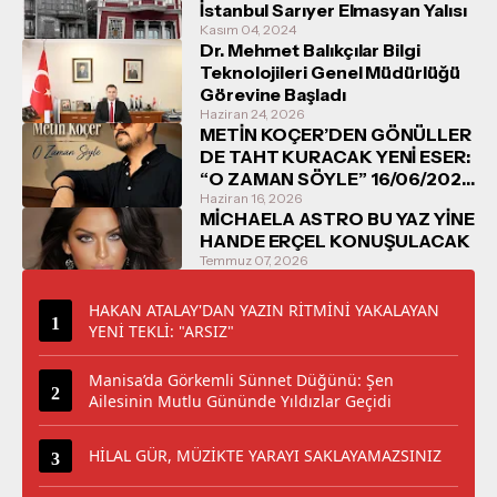
İstanbul Sarıyer Elmasyan Yalısı
Kasım 04, 2024
Dr. Mehmet Balıkçılar Bilgi
Teknolojileri Genel Müdürlüğü
Görevine Başladı
Haziran 24, 2026
METİN KOÇER’DEN GÖNÜLLER
DE TAHT KURACAK YENİ ESER:
“O ZAMAN SÖYLE” 16/06/2026
TARİHİNDE DİNLEYİCİYLE
Haziran 16, 2026
MİCHAELA ASTRO BU YAZ YİNE
BULUŞUYOR
HANDE ERÇEL KONUŞULACAK
Temmuz 07, 2026
HAKAN ATALAY'DAN YAZIN RİTMİNİ YAKALAYAN
YENİ TEKLİ: "ARSIZ"
Manisa’da Görkemli Sünnet Düğünü: Şen
Ailesinin Mutlu Gününde Yıldızlar Geçidi
HİLAL GÜR, MÜZİKTE YARAYI SAKLAYAMAZSINIZ