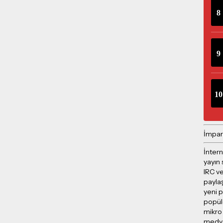
İmpar
İntern
yayın 
IRC ve
payla
yeni p
popül
mikro
medya 