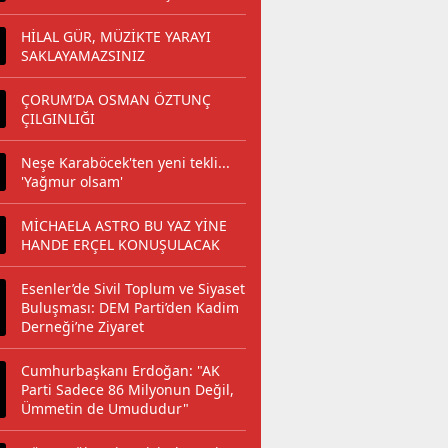
HİLAL GÜR, MÜZİKTE YARAYI
SAKLAYAMAZSINIZ
ÇORUM’DA OSMAN ÖZTUNÇ
ÇILGINLIĞI
Neşe Karaböcek'ten yeni tekli...
'Yağmur olsam'
MİCHAELA ASTRO BU YAZ YİNE
HANDE ERÇEL KONUŞULACAK
Esenler’de Sivil Toplum ve Siyaset
Buluşması: DEM Parti’den Kadim
Derneği’ne Ziyaret
Cumhurbaşkanı Erdoğan: "AK
Parti Sadece 86 Milyonun Değil,
Ümmetin de Umududur"