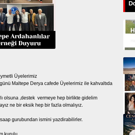
'Aşk bu kadar kolaysa'
Do
H
Ha
ıymetli Üyelerimiz
günü Maltepe Derya cafede Üyelerimiz ile kahvaltıda
ı olsuna ,destek vermeye hep birlikte gidelim
yız ne bir eksik hep bir fazla olmalıyız.
aap gurubundan ismini yazdirabilirler.
m kurulu..