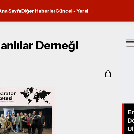
Ana Sayfa
Diğer Haberler
Güncel - Yerel
anlılar Derneği
Er
D
Alev Soylu'dan yeni tekli.
Ul