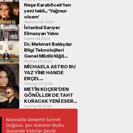
Neşe Karaböcek'ten
yeni tekli... 'Yağmur
olsam'
Temmuz 08, 2026
İstanbul Sarıyer
Elmasyan Yalısı
Kasım 04, 2024
Dr. Mehmet Balıkçılar
Bilgi Teknolojileri
Genel Müdürlüğü
Görevine Başladı
Haziran 24, 2026
MİCHAELA ASTRO BU
YAZ YİNE HANDE
ERÇEL
KONUŞULACAK
Temmuz 07, 2026
METİN KOÇER’DEN
GÖNÜLLER DE TAHT
KURACAK YENİ ESER:
“O ZAMAN SÖYLE”
Haziran 16, 2026
16/06/2026
TARİHİNDE
Manisa’da Görkemli Sünnet
DİNLEYİCİYLE
Düğünü: Şen Ailesinin Mutlu
BULUŞUYOR
Gününde Yıldızlar Geçidi