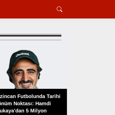
Karadeniz STK’lar
zincan Futbolunda Tarihi
Kuruluşu KARKO
önüm Noktası: Hamdi
Karadenizliler
ukaya'dan 5 Milyon
Konfederasyonu 