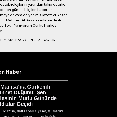
et teknolojilerini yakından takip ederken
e'de en güncel bilgileri haberleri
ırmaya devam ediyoruz.-Gazeteci, Yazar,
mci, Mehmet Ali Arslan - internette ilk
e Tek - Yazıyorum Çünkü Herkes
or
on Haber
Manisa’da Görkemli
ünnet Düğünü: Şen
ilesinin Mutlu Gününde
ldızlar Geçidi
Manisa, hafta sonu siyaset, iş, medya
ve sinema dünyasının önde gelen