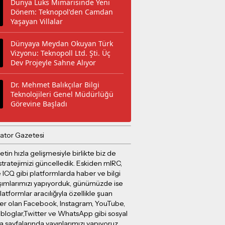
Dünya Lüks Mimarisinde Yeni
Dönem: Teknopol'den Camdan
Yaşayan Villalar
Dünyaya Meydan Okuyan Türk
Vizyonu: Teknopoll Ltd. Şti. Üç
Dev Projeyle Sahne Alıyor
Dr. Mehmet Balıkçılar Bilgi
Teknolojileri Genel Müdürlüğü
Görevine Başladı
ator Gazetesi
etin hızla gelişmesiyle birlikte biz de
stratejimizi güncelledik. Eskiden mIRC,
 ICQ gibi platformlarda haber ve bilgi
şımlarımızı yapıyorduk, günümüzde ise
latformlar aracılığıyla özellikle şuan
er olan Facebook, Instagram, YouTube,
 bloglar,Twitter ve WhatsApp gibi sosyal
sayfalarında yayınlarımızı yapıyoruz.