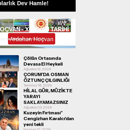
larlık Dev Hamle!
Kurulu Gerçekleş
OÇVAN - XOÇVAN TARİHİ
berler News
Ocak 13, 2025
Çölün Ortasında
Devasa El Heykeli
Ağustos 12, 2024
ÇORUM’DA OSMAN
ÖZTUNÇ ÇILGINLIĞI
Temmuz 18, 2026
HİLAL GÜR, MÜZİKTE
YARAYI
SAKLAYAMAZSINIZ
Ağustos 03, 2026
Kuzeyin Fırtınası”
Cengizhan Kavalcı'dan
yeni tekli
Haziran 12, 2026