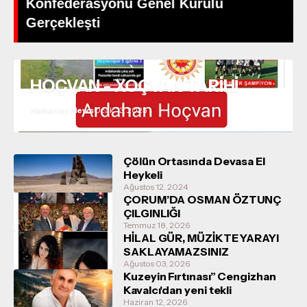
Konfederasyonu Genel Kurulu
Gerçekleşti
HOÇVAN - XOÇVAN TARİHİ
Haberler News
Ocak 13, 2025
Çölün Ortasında Devasa El
Heykeli
Ağustos 12, 2024
ÇORUM’DA OSMAN ÖZTUNÇ
ÇILGINLIĞI
Temmuz 18, 2026
HİLAL GÜR, MÜZİKTE YARAYI
SAKLAYAMAZSINIZ
Ağustos 03, 2026
Kuzeyin Fırtınası” Cengizhan
Kavalcı'dan yeni tekli
Haziran 12, 2026