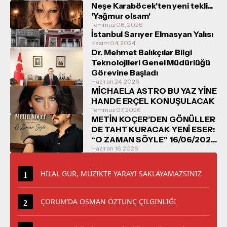
Neşe Karaböcek'ten yeni tekli...
'Yağmur olsam'
Temmuz 08, 2026
İstanbul Sarıyer Elmasyan Yalısı
Kasım 04, 2024
Dr. Mehmet Balıkçılar Bilgi
Teknolojileri Genel Müdürlüğü
Görevine Başladı
Haziran 24, 2026
MİCHAELA ASTRO BU YAZ YİNE
HANDE ERÇEL KONUŞULACAK
Temmuz 07, 2026
METİN KOÇER’DEN GÖNÜLLER
DE TAHT KURACAK YENİ ESER:
“O ZAMAN SÖYLE” 16/06/2026
TARİHİNDE DİNLEYİCİYLE
Haziran 16, 2026
BULUŞUYOR
HİLAL GÜR, MÜZİKTE YARAYI SAKLAYAMAZSINIZ
ÇORUM’DA OSMAN ÖZTUNÇ ÇILGINLIĞI