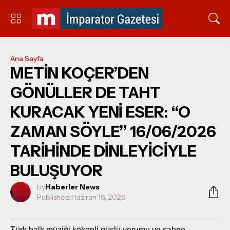
Ana Sayfa
METİN KOÇER’DEN
GÖNÜLLER DE TAHT
KURACAK YENİ ESER: “O
ZAMAN SÖYLE” 16/06/2026
TARİHİNDE DİNLEYİCİYLE
BULUŞUYOR
by
Haberler News
Published:
Haziran 16, 2026
Türk halk müziği kökenli güçlü yorumu ve sahne