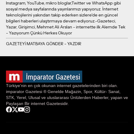
Instagram, YouTube, mikro bloglar,Twitter ve WhatsApp gibi
sosyal medya sayfalarında yayınlarımızı yapıyoruz. İnternet
teknolojilerini yakından takip ederken sizlere'de en güncel
bilgileri haberleri ulaştırmaya devam ediyoruz.-Gazeteci,
Yazar, Girişimci, Mehmet Ali Arslan - internette ilk Alemde Tek
- Yazıyorum Çünkü Herkes Okuyor
Türkiye'nin en çok okunan internet gazetelerinden biri olan.
imparator Gazetesi ® Genelde Mağazin, Spor, Kültür- Sanat,
STK, Yerel, Ulusal ve uluslararası Ünlülerden Haberler, yapan ve
Paylaşan Bir internet Gazetesidir.