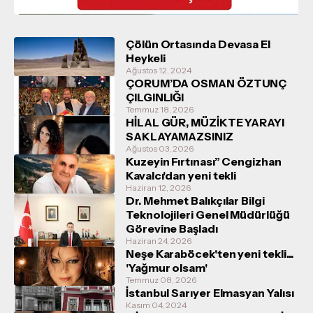
Çölün Ortasında Devasa El
Heykeli
Ağustos 12, 2024
ÇORUM’DA OSMAN ÖZTUNÇ
ÇILGINLIĞI
Temmuz 18, 2026
HİLAL GÜR, MÜZİKTE YARAYI
SAKLAYAMAZSINIZ
Ağustos 03, 2026
Kuzeyin Fırtınası” Cengizhan
Kavalcı'dan yeni tekli
Haziran 12, 2026
Dr. Mehmet Balıkçılar Bilgi
Teknolojileri Genel Müdürlüğü
Görevine Başladı
Haziran 24, 2026
Neşe Karaböcek'ten yeni tekli...
'Yağmur olsam'
Temmuz 08, 2026
İstanbul Sarıyer Elmasyan Yalısı
Kasım 04, 2024