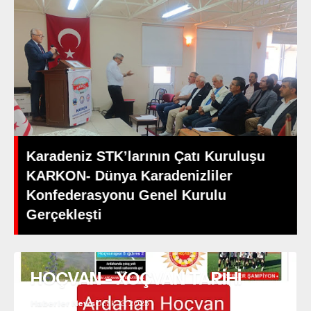
Karadeniz STK’larının Çatı Kuruluşu
KARKON- Dünya Karadenizliler
Konfederasyonu Genel Kurulu
Gerçekleşti
HOÇVAN - XOÇVAN TARİHİ
Haberler News
Ocak 13, 2025