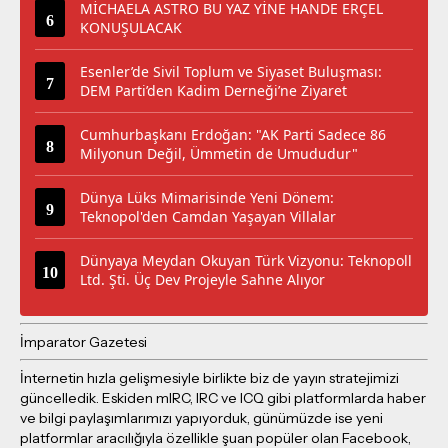
MİCHAELA ASTRO BU YAZ YİNE HANDE ERÇEL
KONUŞULACAK
Esenler’de Sivil Toplum ve Siyaset Buluşması:
DEM Parti’den Kadim Derneği’ne Ziyaret
Cumhurbaşkanı Erdoğan: "AK Parti Sadece 86
Milyonun Değil, Ümmetin de Umududur"
Dünya Lüks Mimarisinde Yeni Dönem:
Teknopol'den Camdan Yaşayan Villalar
Dünyaya Meydan Okuyan Türk Vizyonu: Teknopoll
Ltd. Şti. Üç Dev Projeyle Sahne Alıyor
İmparator Gazetesi
İnternetin hızla gelişmesiyle birlikte biz de yayın stratejimizi
güncelledik. Eskiden mIRC, IRC ve ICQ gibi platformlarda haber
ve bilgi paylaşımlarımızı yapıyorduk, günümüzde ise yeni
platformlar aracılığıyla özellikle şuan popüler olan Facebook,