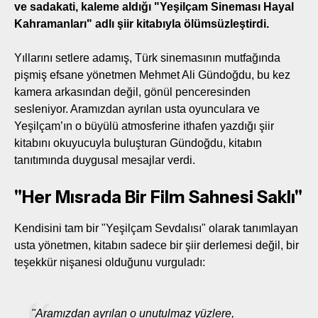
ve sadakati, kaleme aldığı "Yeşilçam Sineması Hayal
Kahramanları" adlı şiir kitabıyla ölümsüzleştirdi.
Yıllarını setlere adamış, Türk sinemasının mutfağında
pişmiş efsane yönetmen Mehmet Ali Gündoğdu, bu kez
kamera arkasından değil, gönül penceresinden
sesleniyor. Aramızdan ayrılan usta oyunculara ve
Yeşilçam’ın o büyülü atmosferine ithafen yazdığı şiir
kitabını okuyucuyla buluşturan Gündoğdu, kitabın
tanıtımında duygusal mesajlar verdi.
"Her Mısrada Bir Film Sahnesi Saklı"
Kendisini tam bir "Yeşilçam Sevdalısı" olarak tanımlayan
usta yönetmen, kitabın sadece bir şiir derlemesi değil, bir
teşekkür nişanesi olduğunu vurguladı:
"Aramızdan ayrılan o unutulmaz yüzlere,