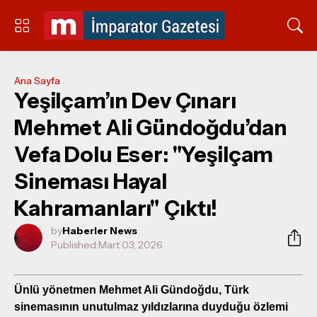
Ana Sayfa
Yeşilçam’ın Dev Çınarı
Mehmet Ali Gündoğdu’dan
Vefa Dolu Eser: "Yeşilçam
Sineması Hayal
Kahramanları" Çıktı!
by
Haberler News
Published:
Mart 03, 2026
Ünlü yönetmen Mehmet Ali Gündoğdu, Türk
sinemasının unutulmaz yıldızlarına duyduğu özlemi