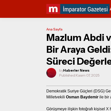
Ana Sayfa
Mazlum Abdi 
Bir Araya Geldi
Süreci Değerle
by
Haberler News
Published:
Kasım 07, 2025
Demokratik Suriye Güçleri (DSG) G
Milletvekili
Osman Baydemir
ile bir
Görüşmeye ilişkin fotoğrafı kişisel