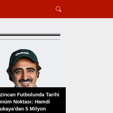
Karadeniz STK’lar
zincan Futbolunda Tarihi
Kuruluşu KARKO
önüm Noktası: Hamdi
Karadenizliler
ukaya'dan 5 Milyon
Konfederasyonu 