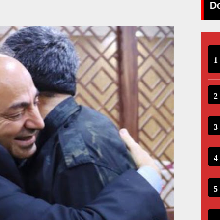
'Aşk bu kadar kolaysa'
Do