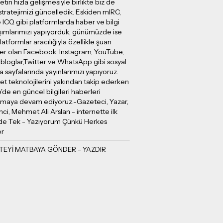
etin hızla gelişmesiyle birlikte biz de
stratejimizi güncelledik. Eskiden mIRC,
 ICQ gibi platformlarda haber ve bilgi
şımlarımızı yapıyorduk, günümüzde ise
latformlar aracılığıyla özellikle şuan
er olan Facebook, Instagram, YouTube,
 bloglar,Twitter ve WhatsApp gibi sosyal
sayfalarında yayınlarımızı yapıyoruz.
et teknolojilerini yakından takip ederken
e'de en güncel bilgileri haberleri
ırmaya devam ediyoruz.-Gazeteci, Yazar,
mci, Mehmet Ali Arslan - internette ilk
e Tek - Yazıyorum Çünkü Herkes
or