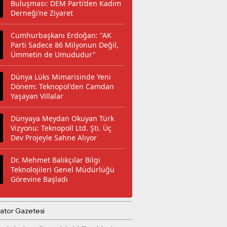
Buluşması: DEM Parti’den Kadim
Derneği’ne Ziyaret
Cumhurbaşkanı Erdoğan: "AK
Parti Sadece 86 Milyonun Değil,
Ümmetin de Umududur"
Dünya Lüks Mimarisinde Yeni
Dönem: Teknopol'den Camdan
Yaşayan Villalar
Dünyaya Meydan Okuyan Türk
Vizyonu: Teknopoll Ltd. Şti. Üç
Dev Projeyle Sahne Alıyor
Dr. Mehmet Balıkçılar Bilgi
Teknolojileri Genel Müdürlüğü
Görevine Başladı
ator Gazetesi