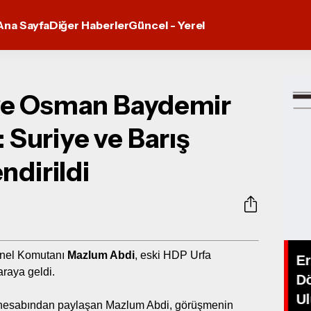
Ana Sayfa
Diğer Haberler
Güncel - Yerel
ve Osman Baydemir
: Suriye ve Barış
ndirildi
enel Komutanı
Mazlum Abdi
, eski HDP Urfa
Er
 araya geldi.
D
Alev Soylu'dan yeni tekli.
Ul
 X hesabından paylaşan Mazlum Abdi, görüşmenin