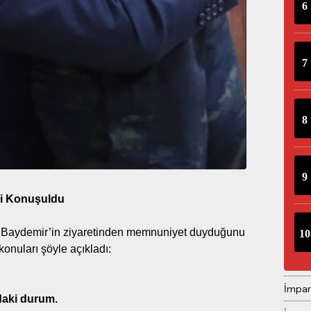
ci Konuşuldu
Baydemir’in ziyaretinden memnuniyet duyduğunu
konuları şöyle açıkladı:
İmpar
daki durum.