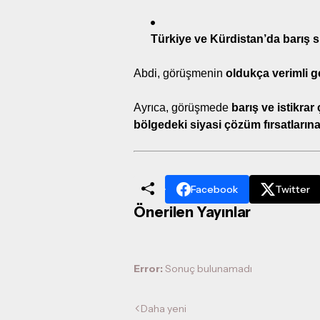
Türkiye ve Kürdistan’da barış s
Abdi, görüşmenin
oldukça verimli g
Ayrıca, görüşmede
barış ve istikra
bölgedeki siyasi çözüm fırsatların
Facebook
Twitter
Önerilen Yayınlar
Error:
Sonuç bulunamadı
Daha yeni