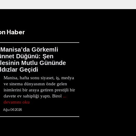
on Haber
Manisa’da Görkemli
ünnet Düğünü: Şen
ilesinin Mutlu Gününde
ldızlar Geçidi
Manisa, hafta sonu siyaset, iş, medya
ve sinema dünyasının önde gelen
isimlerini bir araya getiren prestijli bir
davete ev sahipliği yaptı. Birol
...
devamını oku
Ağu 06 2026