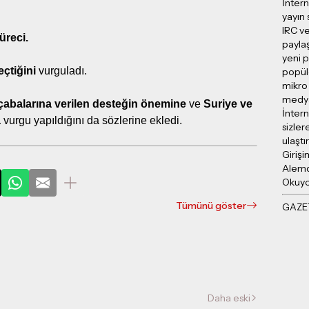
İntern
yayın 
IRC ve
üreci.
payla
yeni p
eçtiğini
vurguladı.
popül
mikro
medya 
r çabalarına verilen desteğin önemine
ve
Suriye ve
İntern
a
vurgu yapıldığını da sözlerine ekledi.
sizler
ulaşt
Girişi
Alemd
Okuy
Tümünü göster
Daha eski