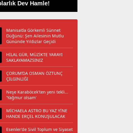
larlık Dev Hamle!
Kurulu Gerçekleş
Manisa’da Görkemli Sünnet
Düğünü: Şen Ailesinin Mutlu
Gününde Yıldızlar Geçidi
HİLAL GÜR, MÜZİKTE YARAYI
SAKLAYAMAZSINIZ
ÇORUM’DA OSMAN ÖZTUNÇ
ÇILGINLIĞI
Neşe Karaböcek'ten yeni tekli...
'Yağmur olsam'
MİCHAELA ASTRO BU YAZ YİNE
HANDE ERÇEL KONUŞULACAK
Esenler’de Sivil Toplum ve Siyaset