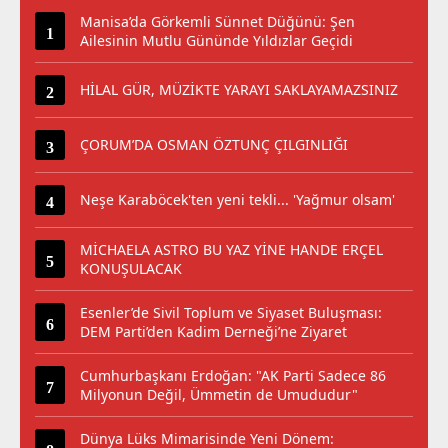
Manisa’da Görkemli Sünnet Düğünü: Şen
Ailesinin Mutlu Gününde Yıldızlar Geçidi
HİLAL GÜR, MÜZİKTE YARAYI SAKLAYAMAZSINIZ
ÇORUM’DA OSMAN ÖZTUNÇ ÇILGINLIĞI
Neşe Karaböcek'ten yeni tekli... 'Yağmur olsam'
MİCHAELA ASTRO BU YAZ YİNE HANDE ERÇEL
KONUŞULACAK
Esenler’de Sivil Toplum ve Siyaset Buluşması:
DEM Parti’den Kadim Derneği’ne Ziyaret
Cumhurbaşkanı Erdoğan: "AK Parti Sadece 86
Milyonun Değil, Ümmetin de Umududur"
Dünya Lüks Mimarisinde Yeni Dönem: