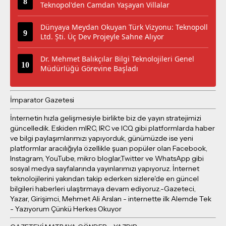
Teknopol'den Camdan Yaşayan Villalar
Dünyaya Meydan Okuyan Türk Vizyonu: Teknopoll
Ltd. Şti. Üç Dev Projeyle Sahne Alıyor
Dr. Mehmet Balıkçılar Bilgi Teknolojileri Genel
Müdürlüğü Görevine Başladı
İmparator Gazetesi
İnternetin hızla gelişmesiyle birlikte biz de yayın stratejimizi
güncelledik. Eskiden mIRC, IRC ve ICQ gibi platformlarda haber
ve bilgi paylaşımlarımızı yapıyorduk, günümüzde ise yeni
platformlar aracılığıyla özellikle şuan popüler olan Facebook,
Instagram, YouTube, mikro bloglar,Twitter ve WhatsApp gibi
sosyal medya sayfalarında yayınlarımızı yapıyoruz. İnternet
teknolojilerini yakından takip ederken sizlere'de en güncel
bilgileri haberleri ulaştırmaya devam ediyoruz.-Gazeteci,
Yazar, Girişimci, Mehmet Ali Arslan - internette ilk Alemde Tek
- Yazıyorum Çünkü Herkes Okuyor