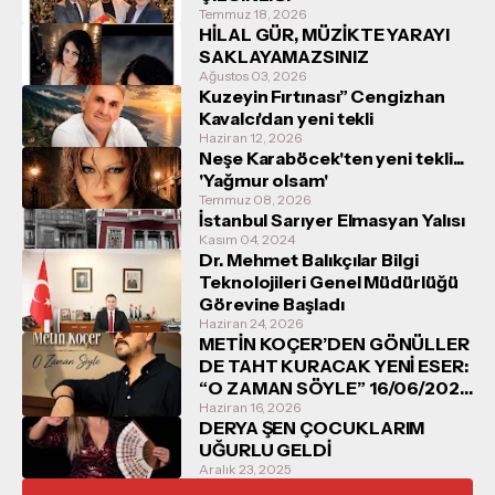
Temmuz 18, 2026
HİLAL GÜR, MÜZİKTE YARAYI
SAKLAYAMAZSINIZ
Ağustos 03, 2026
Kuzeyin Fırtınası” Cengizhan
Kavalcı'dan yeni tekli
Haziran 12, 2026
Neşe Karaböcek'ten yeni tekli...
'Yağmur olsam'
Temmuz 08, 2026
İstanbul Sarıyer Elmasyan Yalısı
Kasım 04, 2024
Dr. Mehmet Balıkçılar Bilgi
Teknolojileri Genel Müdürlüğü
Görevine Başladı
Haziran 24, 2026
METİN KOÇER’DEN GÖNÜLLER
DE TAHT KURACAK YENİ ESER:
“O ZAMAN SÖYLE” 16/06/2026
TARİHİNDE DİNLEYİCİYLE
Haziran 16, 2026
DERYA ŞEN ÇOCUKLARIM
BULUŞUYOR
UĞURLU GELDİ
Aralık 23, 2025