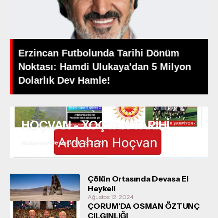
Erzincan Futbolunda Tarihi Dönüm
Noktası: Hamdi Ulukaya'dan 5 Milyon
Dolarlık Dev Hamle!
HOÇVAN - XOÇVAN TARİHİ
Haberler News
Ocak 13, 2025
Çölün Ortasında Devasa El
Heykeli
Ağustos 12, 2024
ÇORUM’DA OSMAN ÖZTUNÇ
ÇILGINLIĞI