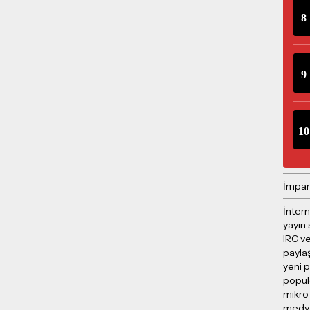
İmpar
İntern
yayın 
IRC ve
payla
yeni p
popül
mikro
medya 