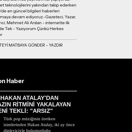
et teknolojilerini yakından takip ederken
e'de en güncel bilgileri haberleri
ırmaya devam ediyoruz.-Gazeteci, Yazar,
mci, Mehmet Ali Arslan - internette ilk
e Tek - Yazıyorum Çünkü Herkes
or
on Haber
HAKAN ATALAY'DAN
AZIN RİTMİNİ YAKALAYAN
ENİ TEKLİ: "ARSIZ"
Türk pop müziğinin üretken
isimlerinden Hakan Atalay, iki ay önce
dinleyiciyle buluşturduğu