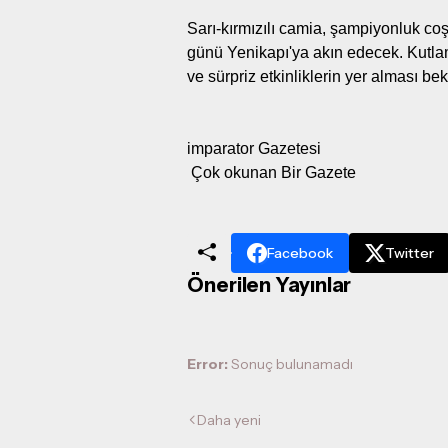
Sarı-kırmızılı camia, şampiyonluk co
günü Yenikapı'ya akın edecek. Kutlama
ve sürpriz etkinliklerin yer alması be
imparator Gazetesi
Çok okunan Bir Gazete
Facebook
Twitter
Önerilen Yayınlar
Error:
Sonuç bulunamadı
Daha yeni