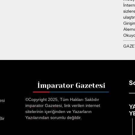
İntern
sizler
ulaşt
Girişi
Alemd
Okuy
S
©Copyright 2025, Tüm Hakları Saklıdır
esi
imparator Gazetesi, link verilen internet
Y
sitelerinin içeriğinden ve Yazarların
Y
Yazılarından sorumlu değildir.
Bir