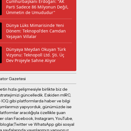
Cumhurbaşkanı Erdoğan: "AK
Parti Sadece 86 Milyonun Değil,
Ümmetin de Umududur"
Dünya Lüks Mimarisinde Yeni
Dönem: Teknopol'den Camdan
Yaşayan Villalar
Dünyaya Meydan Okuyan Türk
Vizyonu: Teknopoll Ltd. Şti. Üç
Dev Projeyle Sahne Alıyor
ator Gazetesi
etin hızla gelişmesiyle birlikte biz de
stratejimizi güncelledik. Eskiden mIRC,
 ICQ gibi platformlarda haber ve bilgi
şımlarımızı yapıyorduk, günümüzde ise
latformlar aracılığıyla özellikle şuan
er olan Facebook, Instagram, YouTube,
 bloglar,Twitter ve WhatsApp gibi sosyal
sayfalarında yayınlarımızı yapıyoruz.