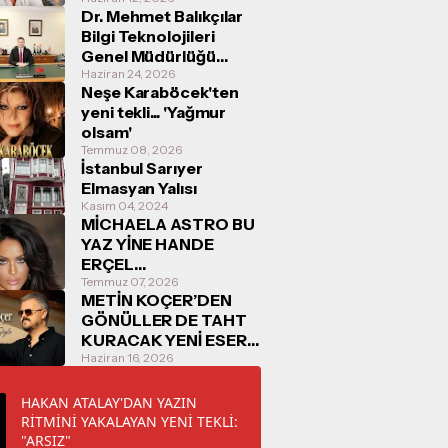
Dr. Mehmet Balıkçılar
Bilgi Teknolojileri
Genel Müdürlüğü
Görevine Başladı
Haziran 24, 2026
Neşe Karaböcek'ten
yeni tekli... 'Yağmur
olsam'
Temmuz 08, 2026
İstanbul Sarıyer
Elmasyan Yalısı
Kasım 04, 2024
MİCHAELA ASTRO BU
YAZ YİNE HANDE
ERÇEL
KONUŞULACAK
Temmuz 07, 2026
METİN KOÇER’DEN
GÖNÜLLER DE TAHT
KURACAK YENİ ESER:
“O ZAMAN SÖYLE”
Haziran 16, 2026
16/06/2026
TARİHİNDE
HAKAN ATALAY'DAN YAZIN
DİNLEYİCİYLE
RİTMİNİ YAKALAYAN YENİ TEKLİ:
BULUŞUYOR
"ARSIZ"