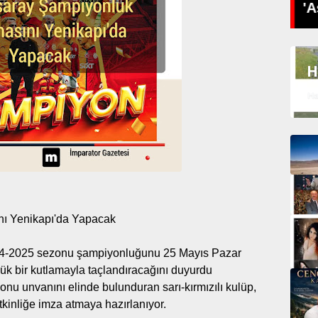
SES VARDIR
'A
H
Ha
nı Yenikapı'da Yapacak
024-2025 sezonu şampiyonluğunu 25 Mayıs Pazar
k bir kutlamayla taçlandıracağını duyurdu
iyonu unvanını elinde bulunduran sarı-kırmızılı kulüp,
etkinliğe imza atmaya hazırlanıyor.