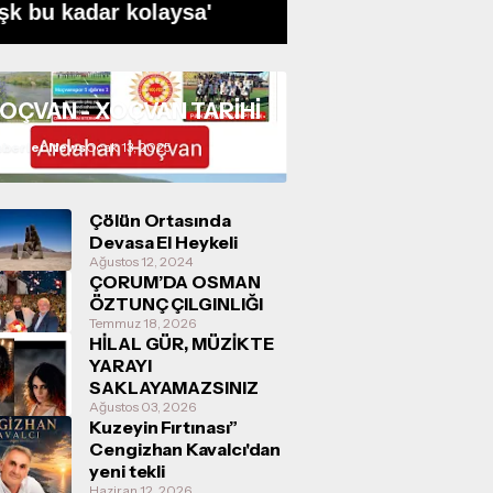
şk bu kadar kolaysa'
Dolarlık Dev Ham
OÇVAN - XOÇVAN TARİHİ
berler News
Ocak 13, 2025
Çölün Ortasında
Devasa El Heykeli
Ağustos 12, 2024
ÇORUM’DA OSMAN
ÖZTUNÇ ÇILGINLIĞI
Temmuz 18, 2026
HİLAL GÜR, MÜZİKTE
YARAYI
SAKLAYAMAZSINIZ
Ağustos 03, 2026
Kuzeyin Fırtınası”
Cengizhan Kavalcı'dan
yeni tekli
Haziran 12, 2026