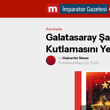
Ana Sayfa
Galatasaray Ş
Kutlamasını Y
by
Haberler News
Published:
Mayıs 20, 2025