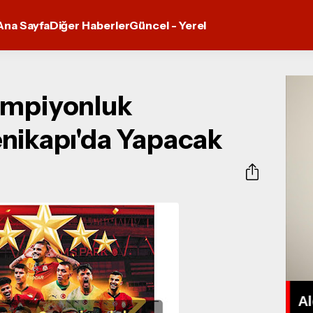
Ana Sayfa
Diğer Haberler
Güncel - Yerel
ampiyonluk
enikapı'da Yapacak
KEMAL CEYHAN: “KÖTÜ
SES YOKTUR, EĞİTİMSİZ
Al