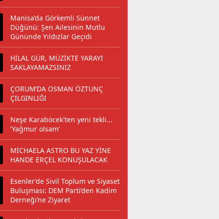
Manisa’da Görkemli Sünnet
Düğünü: Şen Ailesinin Mutlu
Gününde Yıldızlar Geçidi
HİLAL GÜR, MÜZİKTE YARAYI
SAKLAYAMAZSINIZ
ÇORUM’DA OSMAN ÖZTUNÇ
ÇILGINLIĞI
Neşe Karaböcek'ten yeni tekli...
'Yağmur olsam'
MİCHAELA ASTRO BU YAZ YİNE
HANDE ERÇEL KONUŞULACAK
Esenler’de Sivil Toplum ve Siyaset
Buluşması: DEM Parti’den Kadim
Derneği’ne Ziyaret