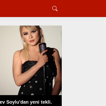
Erzincan Futbolun
Dönüm Noktası: 
ev Soylu'dan yeni tekli.
Ulukaya'dan 5 Mi