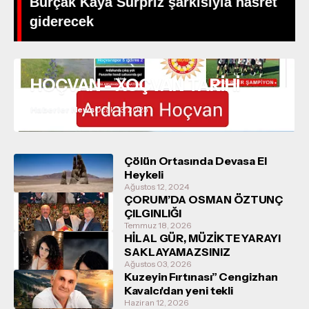
Burçak Kaya Sürpriz şarkısıyla hasret
giderecek
HOÇVAN - XOÇVAN TARİHİ
Haberler News
Ocak 13, 2025
Çölün Ortasında Devasa El
Heykeli
Ağustos 12, 2024
ÇORUM’DA OSMAN ÖZTUNÇ
ÇILGINLIĞI
Temmuz 18, 2026
HİLAL GÜR, MÜZİKTE YARAYI
SAKLAYAMAZSINIZ
Ağustos 03, 2026
Kuzeyin Fırtınası” Cengizhan
Kavalcı'dan yeni tekli
Haziran 12, 2026