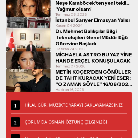
Neşe Karaböcek'ten yeni tekli...
'Yağmur olsam'
Temmuz 08, 2026
İstanbul Sarıyer Elmasyan Yalısı
Kasım 04, 2024
Dr. Mehmet Balıkçılar Bilgi
Teknolojileri Genel Müdürlüğü
Görevine Başladı
Haziran 24, 2026
MİCHAELA ASTRO BU YAZ YİNE
HANDE ERÇEL KONUŞULACAK
Temmuz 07, 2026
METİN KOÇER’DEN GÖNÜLLER
DE TAHT KURACAK YENİ ESER:
“O ZAMAN SÖYLE” 16/06/2026
TARİHİNDE DİNLEYİCİYLE
Haziran 16, 2026
BULUŞUYOR
HİLAL GÜR, MÜZİKTE YARAYI SAKLAYAMAZSINIZ
ÇORUM’DA OSMAN ÖZTUNÇ ÇILGINLIĞI