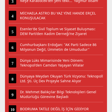
Neşe Karaböcek'ten yeni tekli... 'Yağmur olsam'
MİCHAELA ASTRO BU YAZ YİNE HANDE ERÇEL
KONUŞULACAK
Esenler’de Sivil Toplum ve Siyaset Buluşması:
DEM Parti’den Kadim Derneği’ne Ziyaret
Cumhurbaşkanı Erdoğan: "AK Parti Sadece 86
Milyonun Değil, Ümmetin de Umududur"
Dünya Lüks Mimarisinde Yeni Dönem:
Teknopol'den Camdan Yaşayan Villalar
Dünyaya Meydan Okuyan Türk Vizyonu: Teknopoll
Ltd. Şti. Üç Dev Projeyle Sahne Alıyor
Dr. Mehmet Balıkçılar Bilgi Teknolojileri Genel
Müdürlüğü Görevine Başladı
BODRUMA TATİLE DEĞİL İŞ İÇİN GİDİYOR