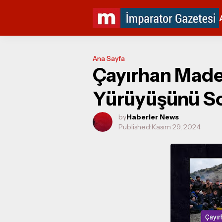
Ana Sayfa
Çayırhan Made
Yürüyüşünü So
by
Haberler News
Published:
Kasım 29, 2024