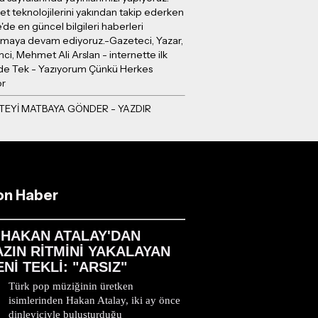
et teknolojilerini yakından takip ederken
e'de en güncel bilgileri haberleri
ırmaya devam ediyoruz.-Gazeteci, Yazar,
mci, Mehmet Ali Arslan - internette ilk
e Tek - Yazıyorum Çünkü Herkes
or
on Haber
HAKAN ATALAY'DAN
AZIN RİTMİNİ YAKALAYAN
ENİ TEKLİ: "ARSIZ"
Türk pop müziğinin üretken
isimlerinden Hakan Atalay, iki ay önce
dinleyiciyle buluşturduğu