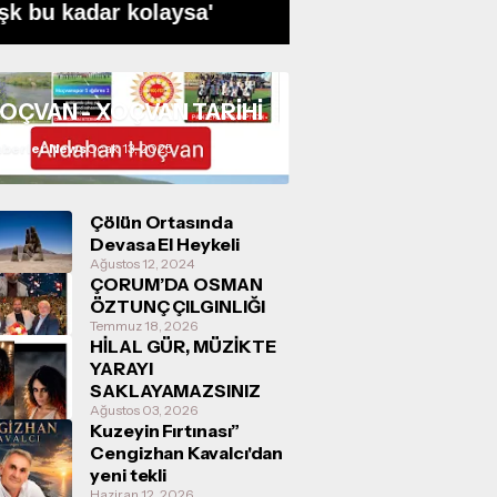
şk bu kadar kolaysa'
Dolarlık Dev Ham
OÇVAN - XOÇVAN TARİHİ
berler News
Ocak 13, 2025
Çölün Ortasında
Devasa El Heykeli
Ağustos 12, 2024
ÇORUM’DA OSMAN
ÖZTUNÇ ÇILGINLIĞI
Temmuz 18, 2026
HİLAL GÜR, MÜZİKTE
YARAYI
SAKLAYAMAZSINIZ
Ağustos 03, 2026
Kuzeyin Fırtınası”
Cengizhan Kavalcı'dan
yeni tekli
Haziran 12, 2026