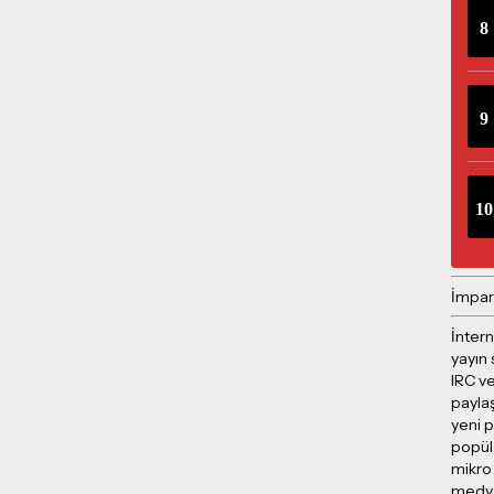
İmpar
İntern
yayın 
IRC ve
payla
yeni p
popül
mikro
medya 