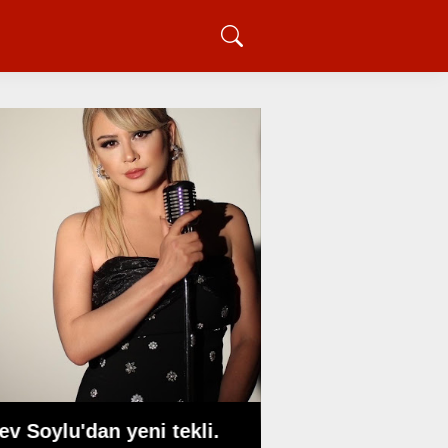
Erzincan Futbolun
Dönüm Noktası: 
ev Soylu'dan yeni tekli.
Ulukaya'dan 5 Mi