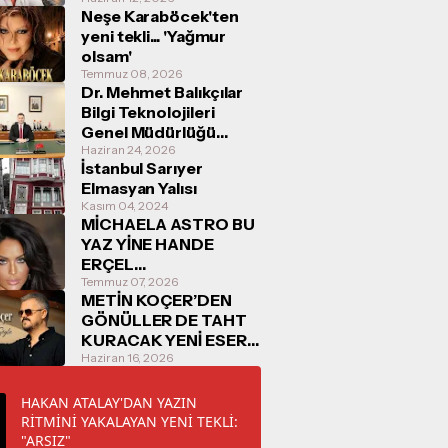
Neşe Karaböcek'ten
yeni tekli... 'Yağmur
olsam'
Temmuz 08, 2026
Dr. Mehmet Balıkçılar
Bilgi Teknolojileri
Genel Müdürlüğü
Görevine Başladı
Haziran 24, 2026
İstanbul Sarıyer
Elmasyan Yalısı
Kasım 04, 2024
MİCHAELA ASTRO BU
YAZ YİNE HANDE
ERÇEL
KONUŞULACAK
Temmuz 07, 2026
METİN KOÇER’DEN
GÖNÜLLER DE TAHT
KURACAK YENİ ESER:
“O ZAMAN SÖYLE”
Haziran 16, 2026
16/06/2026
TARİHİNDE
HAKAN ATALAY'DAN YAZIN
DİNLEYİCİYLE
RİTMİNİ YAKALAYAN YENİ TEKLİ:
BULUŞUYOR
"ARSIZ"