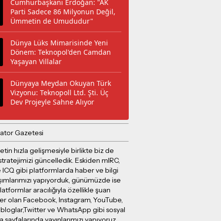
Cumhurbaşkanı Erdoğan: "AK
Parti Sadece 86 Milyonun Değil,
Ümmetin de Umududur"
Dünya Lüks Mimarisinde Yeni
Dönem: Teknopol'den Camdan
Yaşayan Villalar
Dünyaya Meydan Okuyan Türk
Vizyonu: Teknopoll Ltd. Şti. Üç
Dev Projeyle Sahne Alıyor
ator Gazetesi
etin hızla gelişmesiyle birlikte biz de
stratejimizi güncelledik. Eskiden mIRC,
 ICQ gibi platformlarda haber ve bilgi
şımlarımızı yapıyorduk, günümüzde ise
latformlar aracılığıyla özellikle şuan
er olan Facebook, Instagram, YouTube,
 bloglar,Twitter ve WhatsApp gibi sosyal
sayfalarında yayınlarımızı yapıyoruz.