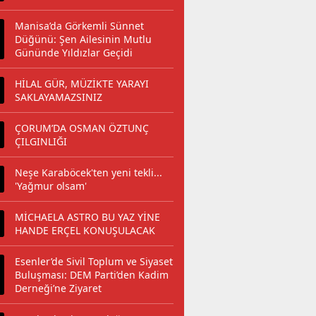
Manisa’da Görkemli Sünnet
Düğünü: Şen Ailesinin Mutlu
Gününde Yıldızlar Geçidi
HİLAL GÜR, MÜZİKTE YARAYI
SAKLAYAMAZSINIZ
ÇORUM’DA OSMAN ÖZTUNÇ
ÇILGINLIĞI
Neşe Karaböcek'ten yeni tekli...
'Yağmur olsam'
MİCHAELA ASTRO BU YAZ YİNE
HANDE ERÇEL KONUŞULACAK
Esenler’de Sivil Toplum ve Siyaset
Buluşması: DEM Parti’den Kadim
Derneği’ne Ziyaret