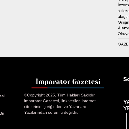
İntern
sizler
ulaşt
Girişi
Alemd
Okuy
S
©Copyright 2025, Tüm Hakları Saklıdır
esi
imparator Gazetesi, link verilen internet
Y
sitelerinin içeriğinden ve Yazarların
Y
Yazılarından sorumlu değildir.
Bir