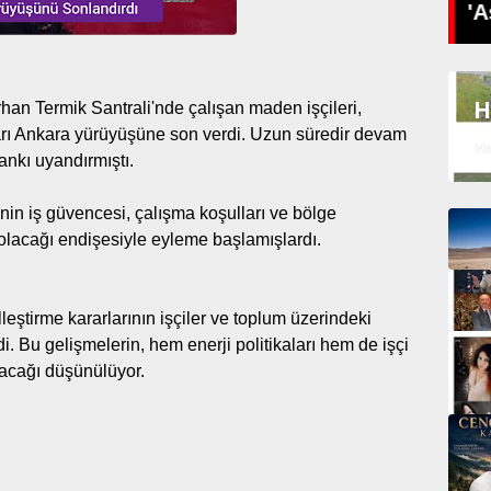
SES VARDIR
'A
H
han Termik Santrali'nde çalışan maden işçileri,
kları Ankara yürüyüşüne son verdi. Uzun süredir devam
Ha
nkı uyandırmıştı.
inin iş güvencesi, çalışma koşulları ve bölge
olacağı endişesiyle eyleme başlamışlardı.
eştirme kararlarının işçiler ve toplum üzerindeki
i. Bu gelişmelerin, hem enerji politikaları hem de işçi
lacağı düşünülüyor.