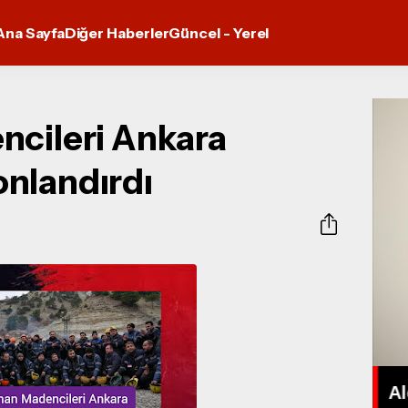
Ana Sayfa
Diğer Haberler
Güncel - Yerel
ncileri Ankara
nlandırdı
KEMAL CEYHAN: “KÖTÜ
SES YOKTUR, EĞİTİMSİZ
Al