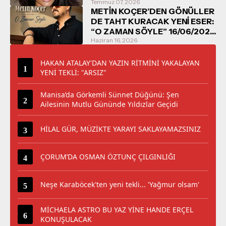
Temmuz 07, 2026
METİN KOÇER’DEN GÖNÜLLER
DE TAHT KURACAK YENİ ESER:
“O ZAMAN SÖYLE” 16/06/2026
TARİHİNDE DİNLEYİCİYLE
Haziran 16, 2026
BULUŞUYOR
HAKAN ATALAY'DAN YAZIN RİTMİNİ YAKALAYAN
YENİ TEKLİ: "ARSIZ"
Manisa’da Görkemli Sünnet Düğünü: Şen
Ailesinin Mutlu Gününde Yıldızlar Geçidi
HİLAL GÜR, MÜZİKTE YARAYI SAKLAYAMAZSINIZ
ÇORUM’DA OSMAN ÖZTUNÇ ÇILGINLIĞI
Neşe Karaböcek'ten yeni tekli... 'Yağmur olsam'
MİCHAELA ASTRO BU YAZ YİNE HANDE ERÇEL
KONUŞULACAK