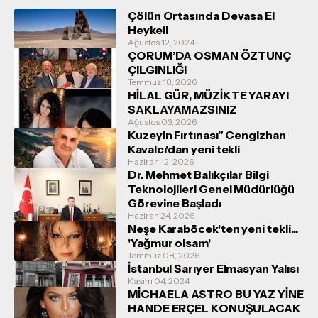
Çölün Ortasında Devasa El
Heykeli
Ağustos 12, 2024
ÇORUM’DA OSMAN ÖZTUNÇ
ÇILGINLIĞI
Temmuz 18, 2026
HİLAL GÜR, MÜZİKTE YARAYI
SAKLAYAMAZSINIZ
Ağustos 03, 2026
Kuzeyin Fırtınası” Cengizhan
Kavalcı'dan yeni tekli
Haziran 12, 2026
Dr. Mehmet Balıkçılar Bilgi
Teknolojileri Genel Müdürlüğü
Görevine Başladı
Haziran 24, 2026
Neşe Karaböcek'ten yeni tekli...
'Yağmur olsam'
Temmuz 08, 2026
İstanbul Sarıyer Elmasyan Yalısı
Kasım 04, 2024
MİCHAELA ASTRO BU YAZ YİNE
HANDE ERÇEL KONUŞULACAK