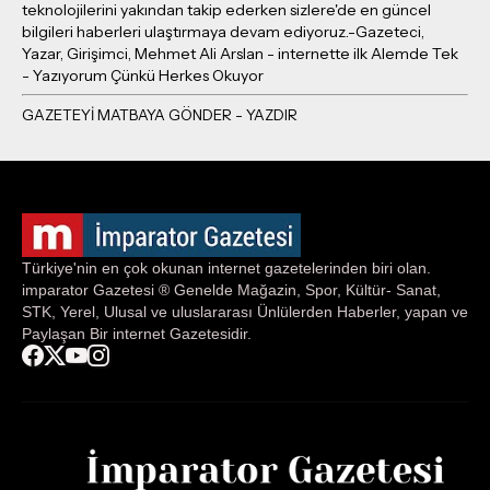
teknolojilerini yakından takip ederken sizlere'de en güncel
bilgileri haberleri ulaştırmaya devam ediyoruz.-Gazeteci,
Yazar, Girişimci, Mehmet Ali Arslan - internette ilk Alemde Tek
- Yazıyorum Çünkü Herkes Okuyor
Türkiye'nin en çok okunan internet gazetelerinden biri olan.
imparator Gazetesi ® Genelde Mağazin, Spor, Kültür- Sanat,
STK, Yerel, Ulusal ve uluslararası Ünlülerden Haberler, yapan ve
Paylaşan Bir internet Gazetesidir.