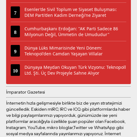
Esenler’de Sivil Toplum ve Siyaset Buluşması:
DEM Parti’den Kadim Derneği’ne Ziyaret
Cumhurbaşkanı Erdoğan: "AK Parti Sadece 86
Milyonun Değil, Ümmetin de Umududur"
Dünya Lüks Mimarisinde Yeni Dönem:
Teknopol'den Camdan Yaşayan Villalar
Dünyaya Meydan Okuyan Türk Vizyonu: Teknopoll
Ltd. Şti. Üç Dev Projeyle Sahne Alıyor
İmparator Gazetesi
İnternetin hızla gelişmesiyle birlikte biz de yayın stratejimizi
güncelledik. Eskiden mIRC, IRC ve ICQ gibi platformlarda haber
ve bilgi paylaşımlarımızı yapıyorduk, günümüzde ise yeni
platformlar aracılığıyla özellikle şuan popüler olan Facebook,
Instagram, YouTube, mikro bloglar,Twitter ve WhatsApp gibi
sosyal medya sayfalarında yayınlarımızı yapıyoruz. İnternet