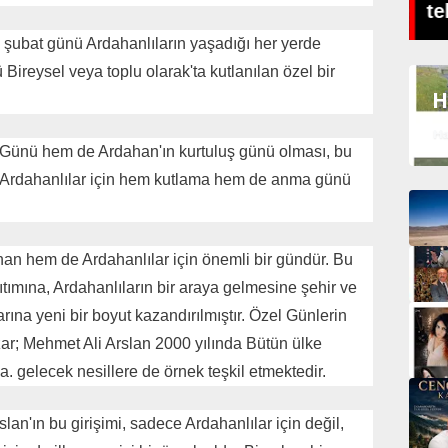
AYRICALIKTIR
te
şubat günü Ardahanlıların yaşadığı her yerde
Bireysel veya toplu olarak'ta kutlanılan özel bir
H
Ha
 Günü hem de Ardahan'ın kurtuluş günü olması, bu
ih, Ardahanlılar için hem kutlama hem de anma günü
n hem de Ardahanlılar için önemli bir gündür. Bu
tımına, Ardahanlıların bir araya gelmesine şehir ve
rına yeni bir boyut kazandırılmıştır. Özel Günlerin
zar; Mehmet Ali Arslan 2000 yılında Bütün ülke
a. gelecek nesillere de örnek teşkil etmektedir.
lan'ın bu girişimi, sadece Ardahanlılar için değil,