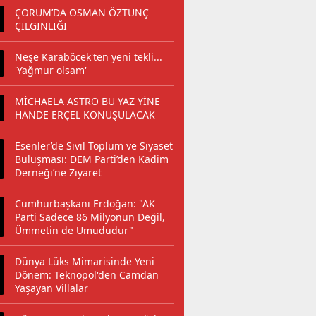
ÇORUM’DA OSMAN ÖZTUNÇ
ÇILGINLIĞI
Neşe Karaböcek'ten yeni tekli...
'Yağmur olsam'
MİCHAELA ASTRO BU YAZ YİNE
HANDE ERÇEL KONUŞULACAK
Esenler’de Sivil Toplum ve Siyaset
Buluşması: DEM Parti’den Kadim
Derneği’ne Ziyaret
Cumhurbaşkanı Erdoğan: "AK
Parti Sadece 86 Milyonun Değil,
Ümmetin de Umududur"
Dünya Lüks Mimarisinde Yeni
Dönem: Teknopol'den Camdan
Yaşayan Villalar