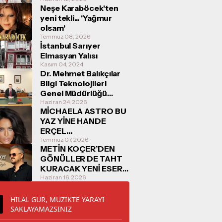
Neşe Karaböcek'ten
yeni tekli... 'Yağmur
olsam'
Temmuz 08, 2026
İstanbul Sarıyer
Elmasyan Yalısı
Kasım 04, 2024
Dr. Mehmet Balıkçılar
Bilgi Teknolojileri
Genel Müdürlüğü
Görevine Başladı
Haziran 24, 2026
MİCHAELA ASTRO BU
YAZ YİNE HANDE
ERÇEL
KONUŞULACAK
Temmuz 07, 2026
METİN KOÇER’DEN
GÖNÜLLER DE TAHT
KURACAK YENİ ESER:
“O ZAMAN SÖYLE”
Haziran 16, 2026
16/06/2026
TARİHİNDE
HİLAL GÜR, MÜZİKTE YARAYI
DİNLEYİCİYLE
SAKLAYAMAZSINIZ
BULUŞUYOR