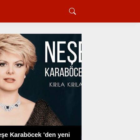
Erzincan Futbolun
Dönüm Noktası: 
şe Karaböcek 'den yeni
Ulukaya'dan 5 Mi