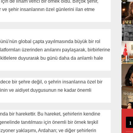
çin de ilham verici bir örnek oldu. Birçok şehir,
ve şehir insanlarının özel günlerini ilan etme
nü'nün global çapta yayılmasında büyük bir rol
atformları üzerinden anılarını paylaşarak, birbirlerine
ş kitlelere duyurarak bu günü daha da anlamlı hale
dece bir şehre değil, o şehrin insanlarına özel bir
ğinin ve aidiyet duygusunun ne kadar önemli
a bir harekettir. Bu hareket, şehirlerin kendine
enelinde tanıtılması için önemli bir örnek teşkil
izyoner yaklaşımı, Ardahan; ve diğer şehirlerin