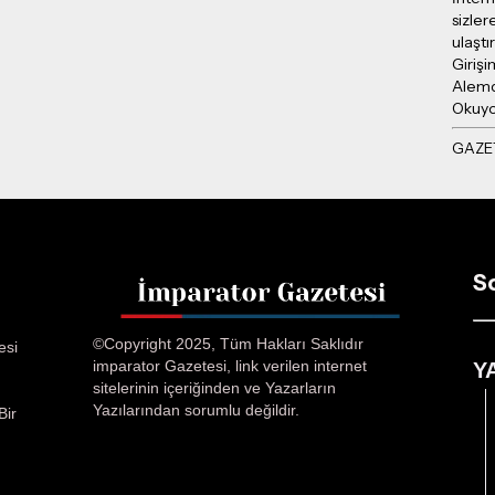
sizler
ulaşt
Girişi
Alemd
Okuy
S
©Copyright 2025, Tüm Hakları Saklıdır
esi
imparator Gazetesi, link verilen internet
Y
sitelerinin içeriğinden ve Yazarların
Yazılarından sorumlu değildir.
Bir