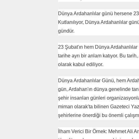
rkısıyla hasret giderecek
DİL Mİ?
Dünya Ardahanlılar günü hersene 23 
Kutlanılıyor, Dünya Ardahanlılar günü 
gündür.
23 Şubat'ın hem Dünya Ardahanlılar
tarihe ayrı bir anlam katıyor. Bu tar
olarak kabul ediliyor.
Dünya Ardahanlılar Günü, hem Ardaha
gün, Ardahan'ın dünya genelinde tanı
şehir insanları günleri organizasyonla
mimarı olarak'ta bilinen Gazeteci Ya
şehirlerine önerdiği bu önemli çalışm
İlham Verici Bir Örnek: Mehmet Ali Ars