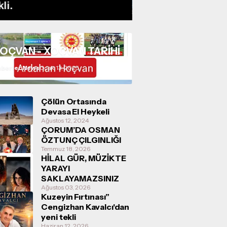
kli.
Dolarlık Dev Ham
OÇVAN - XOÇVAN TARİHİ
berler News
Ocak 13, 2025
Çölün Ortasında
Devasa El Heykeli
Ağustos 12, 2024
ÇORUM’DA OSMAN
ÖZTUNÇ ÇILGINLIĞI
Temmuz 18, 2026
HİLAL GÜR, MÜZİKTE
YARAYI
SAKLAYAMAZSINIZ
Ağustos 03, 2026
Kuzeyin Fırtınası”
Cengizhan Kavalcı'dan
yeni tekli
Haziran 12, 2026