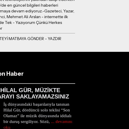
e'de en güncel bilgileri haberleri
ırmaya devam ediyoruz.-Gazeteci, Yazar,
mci, Mehmet Ali Arslan - internette ilk
e Tek - Yazıyorum Çünkü Herkes
or
on Haber
HİLAL GÜR, MÜZİKTE
ARAYI SAKLAYAMAZSINIZ
İş dünyasındaki başarılarıyla tanınan
Hilal Gür, dördüncü solo teklisi “Son
Olamaz” ile müzik dünyasında iddialı
bir duruş sergiliyor. Sözü,
... devamını
oku