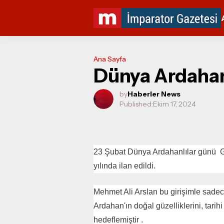
Ana Sayfa
Dünya Ardahan
by
Haberler News
Published:
Ekim 17, 2024
23 Şubat Dünya Ardahanlılar günü Ga
yılında ilan edildi.
Mehmet Ali Arslan bu girişimle sade
ŞİDDET BULAŞICI
Ardahan'ın doğal güzelliklerini, tarih
rçak Kaya Sürpriz
YOKSA ÖĞRETİLE
hedeflemiştir .