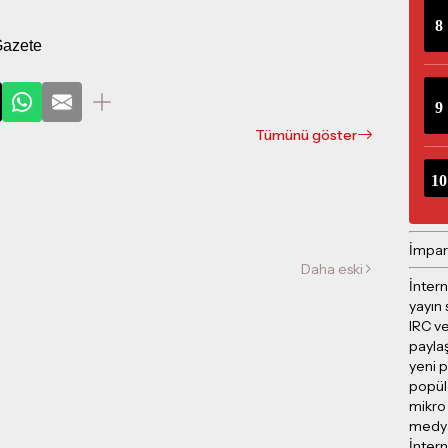
Gazete
Tümünü göster
İmpar
Daha eski
İntern
yayın 
IRC ve
payla
yeni p
popül
mikro
medya 
İntern