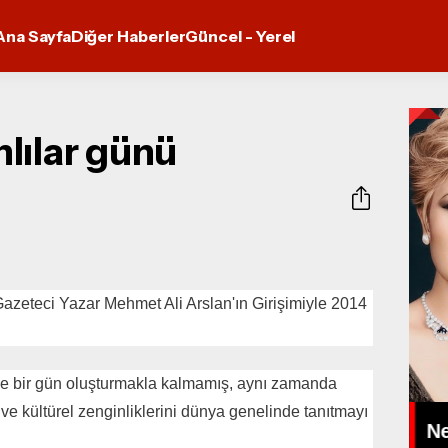
Ana Sayfa
Diğer Haberler
Güncel - Yerel
lılar günü
zeteci Yazar Mehmet Ali Arslan'ın Girişimiyle 2014
ce bir gün oluşturmakla kalmamış, aynı zamanda
 MIDIR,
İPEK ÖRS ARABESK ŞARKI
i ve kültürel zenginliklerini dünya genelinde tanıtmayı
N BİR
YORUMLAMAK BİR
Ne