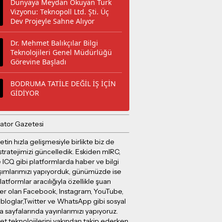
Dünyaya Meydan Okuyan Türk
Vizyonu: Teknopoll Ltd. Şti. Üç
Dev Projeyle Sahne Alıyor
Dr. Mehmet Balıkçılar Bilgi
Teknolojileri Genel Müdürlüğü
Görevine Başladı
BODRUMA TATİLE DEĞİL İŞ İÇİN
GİDİYOR
ator Gazetesi
etin hızla gelişmesiyle birlikte biz de
stratejimizi güncelledik. Eskiden mIRC,
 ICQ gibi platformlarda haber ve bilgi
şımlarımızı yapıyorduk, günümüzde ise
latformlar aracılığıyla özellikle şuan
er olan Facebook, Instagram, YouTube,
 bloglar,Twitter ve WhatsApp gibi sosyal
sayfalarında yayınlarımızı yapıyoruz.
et teknolojilerini yakından takip ederken