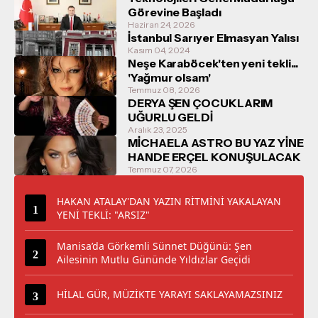
Görevine Başladı
Haziran 24, 2026
İstanbul Sarıyer Elmasyan Yalısı
Kasım 04, 2024
Neşe Karaböcek'ten yeni tekli...
'Yağmur olsam'
Temmuz 08, 2026
DERYA ŞEN ÇOCUKLARIM
UĞURLU GELDİ
Aralık 23, 2025
MİCHAELA ASTRO BU YAZ YİNE
HANDE ERÇEL KONUŞULACAK
Temmuz 07, 2026
HAKAN ATALAY'DAN YAZIN RİTMİNİ YAKALAYAN
YENİ TEKLİ: "ARSIZ"
Manisa’da Görkemli Sünnet Düğünü: Şen
Ailesinin Mutlu Gününde Yıldızlar Geçidi
HİLAL GÜR, MÜZİKTE YARAYI SAKLAYAMAZSINIZ