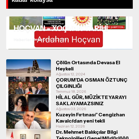
HOÇVAN - XOÇVAN TARİHİ
Haberler News
Ocak 13, 2025
Çölün Ortasında Devasa El
Heykeli
Ağustos 12, 2024
ÇORUM’DA OSMAN ÖZTUNÇ
ÇILGINLIĞI
Temmuz 18, 2026
HİLAL GÜR, MÜZİKTE YARAYI
SAKLAYAMAZSINIZ
Ağustos 03, 2026
Kuzeyin Fırtınası” Cengizhan
Kavalcı'dan yeni tekli
Haziran 12, 2026
Dr. Mehmet Balıkçılar Bilgi
Teknolojileri Genel Müdürlüğü