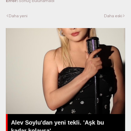
Error:
Sonuç bulunamadı
Daha yeni
Daha eski
Alev Soylu'dan yeni tekli. 'Aşk bu
kadar kolaysa'