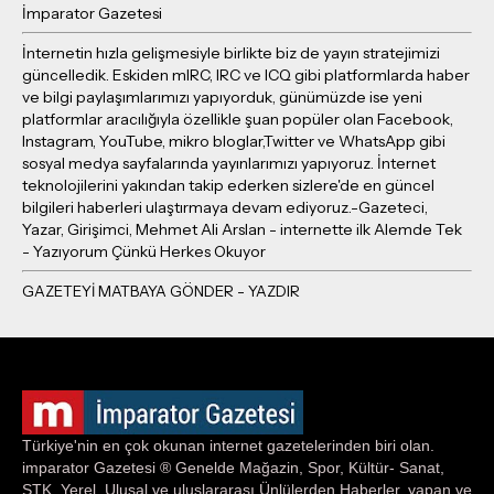
İmparator Gazetesi
İnternetin hızla gelişmesiyle birlikte biz de yayın stratejimizi
güncelledik. Eskiden mIRC, IRC ve ICQ gibi platformlarda haber
ve bilgi paylaşımlarımızı yapıyorduk, günümüzde ise yeni
platformlar aracılığıyla özellikle şuan popüler olan Facebook,
Instagram, YouTube, mikro bloglar,Twitter ve WhatsApp gibi
sosyal medya sayfalarında yayınlarımızı yapıyoruz. İnternet
teknolojilerini yakından takip ederken sizlere'de en güncel
bilgileri haberleri ulaştırmaya devam ediyoruz.-Gazeteci,
Yazar, Girişimci, Mehmet Ali Arslan - internette ilk Alemde Tek
- Yazıyorum Çünkü Herkes Okuyor
Türkiye'nin en çok okunan internet gazetelerinden biri olan.
imparator Gazetesi ® Genelde Mağazin, Spor, Kültür- Sanat,
STK, Yerel, Ulusal ve uluslararası Ünlülerden Haberler, yapan ve