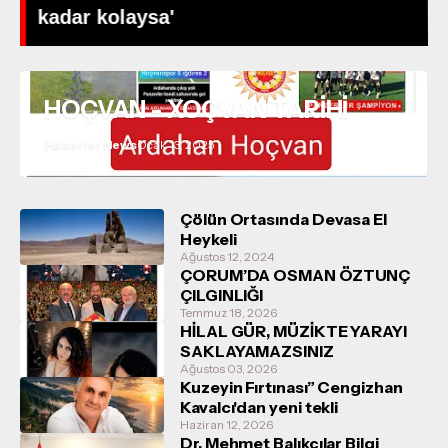
kadar kolaysa'
HOÇVAN - XOÇVAN TARİHİ
Haberler News
Ocak 13, 2025
Çölün Ortasında Devasa El
Heykeli
Ağustos 12, 2024
ÇORUM’DA OSMAN ÖZTUNÇ
ÇILGINLIĞI
Temmuz 18, 2026
HİLAL GÜR, MÜZİKTE YARAYI
SAKLAYAMAZSINIZ
Ağustos 03, 2026
Kuzeyin Fırtınası” Cengizhan
Kavalcı'dan yeni tekli
Haziran 12, 2026
Dr. Mehmet Balıkçılar Bilgi