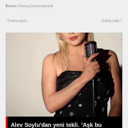
Error:
Sonuç bulunamadı
Daha yeni
Daha eski
Alev Soylu'dan yeni tekli. 'Aşk bu