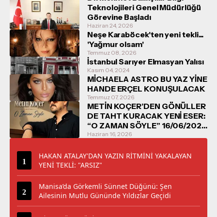
Teknolojileri Genel Müdürlüğü
Görevine Başladı
Haziran 24, 2026
Neşe Karaböcek'ten yeni tekli...
'Yağmur olsam'
Temmuz 08, 2026
İstanbul Sarıyer Elmasyan Yalısı
Kasım 04, 2024
MİCHAELA ASTRO BU YAZ YİNE
HANDE ERÇEL KONUŞULACAK
Temmuz 07, 2026
METİN KOÇER’DEN GÖNÜLLER
DE TAHT KURACAK YENİ ESER:
“O ZAMAN SÖYLE” 16/06/2026
TARİHİNDE DİNLEYİCİYLE
Haziran 16, 2026
BULUŞUYOR
HAKAN ATALAY'DAN YAZIN RİTMİNİ YAKALAYAN
YENİ TEKLİ: "ARSIZ"
Manisa’da Görkemli Sünnet Düğünü: Şen
Ailesinin Mutlu Gününde Yıldızlar Geçidi