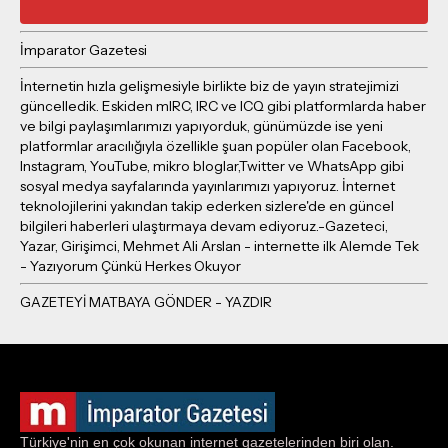
İmparator Gazetesi
İnternetin hızla gelişmesiyle birlikte biz de yayın stratejimizi
güncelledik. Eskiden mIRC, IRC ve ICQ gibi platformlarda haber
ve bilgi paylaşımlarımızı yapıyorduk, günümüzde ise yeni
platformlar aracılığıyla özellikle şuan popüler olan Facebook,
Instagram, YouTube, mikro bloglar,Twitter ve WhatsApp gibi
sosyal medya sayfalarında yayınlarımızı yapıyoruz. İnternet
teknolojilerini yakından takip ederken sizlere'de en güncel
bilgileri haberleri ulaştırmaya devam ediyoruz.-Gazeteci,
Yazar, Girişimci, Mehmet Ali Arslan - internette ilk Alemde Tek
- Yazıyorum Çünkü Herkes Okuyor
Türkiye'nin en çok okunan internet gazetelerinden biri olan.