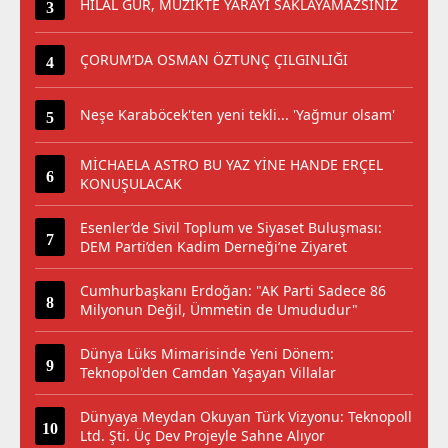
HİLAL GÜR, MÜZİKTE YARAYI SAKLAYAMAZSINIZ
ÇORUM’DA OSMAN ÖZTUNÇ ÇILGINLIĞI
Neşe Karaböcek'ten yeni tekli... 'Yağmur olsam'
MİCHAELA ASTRO BU YAZ YİNE HANDE ERÇEL
KONUŞULACAK
Esenler’de Sivil Toplum ve Siyaset Buluşması:
DEM Parti’den Kadim Derneği’ne Ziyaret
Cumhurbaşkanı Erdoğan: "AK Parti Sadece 86
Milyonun Değil, Ümmetin de Umududur"
Dünya Lüks Mimarisinde Yeni Dönem:
Teknopol'den Camdan Yaşayan Villalar
Dünyaya Meydan Okuyan Türk Vizyonu: Teknopoll
Ltd. Şti. Üç Dev Projeyle Sahne Alıyor