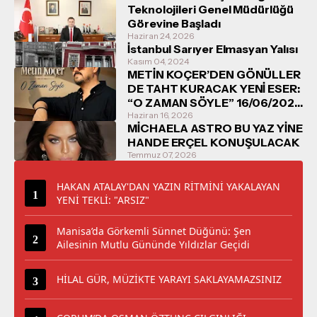
Teknolojileri Genel Müdürlüğü
Görevine Başladı
Haziran 24, 2026
İstanbul Sarıyer Elmasyan Yalısı
Kasım 04, 2024
METİN KOÇER’DEN GÖNÜLLER
DE TAHT KURACAK YENİ ESER:
“O ZAMAN SÖYLE” 16/06/2026
TARİHİNDE DİNLEYİCİYLE
Haziran 16, 2026
MİCHAELA ASTRO BU YAZ YİNE
BULUŞUYOR
HANDE ERÇEL KONUŞULACAK
Temmuz 07, 2026
HAKAN ATALAY'DAN YAZIN RİTMİNİ YAKALAYAN
YENİ TEKLİ: "ARSIZ"
Manisa’da Görkemli Sünnet Düğünü: Şen
Ailesinin Mutlu Gününde Yıldızlar Geçidi
HİLAL GÜR, MÜZİKTE YARAYI SAKLAYAMAZSINIZ