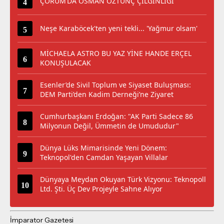
ÇORUM’DA OSMAN ÖZTUNÇ ÇILGINLIĞI
Neşe Karaböcek'ten yeni tekli... 'Yağmur olsam'
MİCHAELA ASTRO BU YAZ YİNE HANDE ERÇEL
KONUŞULACAK
Esenler’de Sivil Toplum ve Siyaset Buluşması:
DEM Parti’den Kadim Derneği’ne Ziyaret
Cumhurbaşkanı Erdoğan: "AK Parti Sadece 86
Milyonun Değil, Ümmetin de Umududur"
Dünya Lüks Mimarisinde Yeni Dönem:
Teknopol'den Camdan Yaşayan Villalar
Dünyaya Meydan Okuyan Türk Vizyonu: Teknopoll
Ltd. Şti. Üç Dev Projeyle Sahne Alıyor
İmparator Gazetesi