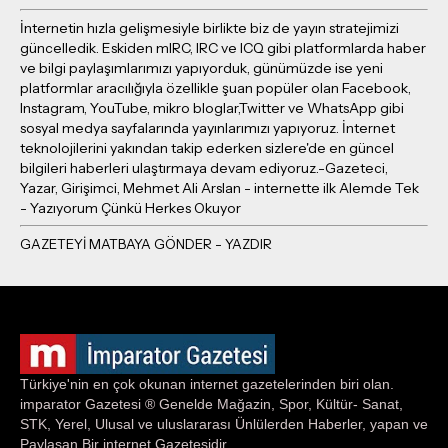
İnternetin hızla gelişmesiyle birlikte biz de yayın stratejimizi
güncelledik. Eskiden mIRC, IRC ve ICQ gibi platformlarda haber
ve bilgi paylaşımlarımızı yapıyorduk, günümüzde ise yeni
platformlar aracılığıyla özellikle şuan popüler olan Facebook,
Instagram, YouTube, mikro bloglar,Twitter ve WhatsApp gibi
sosyal medya sayfalarında yayınlarımızı yapıyoruz. İnternet
teknolojilerini yakından takip ederken sizlere'de en güncel
bilgileri haberleri ulaştırmaya devam ediyoruz.-Gazeteci,
Yazar, Girişimci, Mehmet Ali Arslan - internette ilk Alemde Tek
- Yazıyorum Çünkü Herkes Okuyor
Türkiye'nin en çok okunan internet gazetelerinden biri olan.
imparator Gazetesi ® Genelde Mağazin, Spor, Kültür- Sanat,
STK, Yerel, Ulusal ve uluslararası Ünlülerden Haberler, yapan ve
Paylaşan Bir internet Gazetesidir.