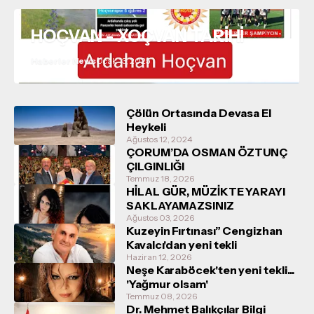
HOÇVAN - XOÇVAN TARİHİ
Haberler News
Ocak 13, 2025
Çölün Ortasında Devasa El
Heykeli
Ağustos 12, 2024
ÇORUM’DA OSMAN ÖZTUNÇ
ÇILGINLIĞI
Temmuz 18, 2026
HİLAL GÜR, MÜZİKTE YARAYI
SAKLAYAMAZSINIZ
Ağustos 03, 2026
Kuzeyin Fırtınası” Cengizhan
Kavalcı'dan yeni tekli
Haziran 12, 2026
Neşe Karaböcek'ten yeni tekli...
'Yağmur olsam'
Temmuz 08, 2026
Dr. Mehmet Balıkçılar Bilgi